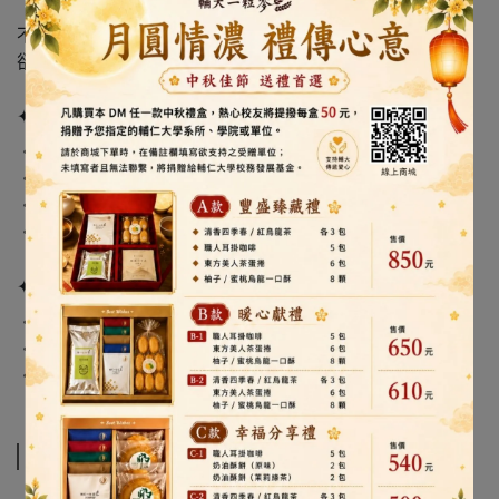
不一定最耀眼，
卻總是最動人。
✦ 商品特色
・經典學士帽造型，保留畢業的重要時刻
・淺黃色披肩設計，象徵溫柔、靈感與創作力
・柔軟絨毛材質，療癒陪伴與收藏兼具
・可搭配花束與禮物袋，送禮更有儀式感
✦ 適合送給這樣的你
・文學院／藝術學院畢業生
・喜歡創作、設計、文字或美感生活的人
・想送一份「有氣質、有溫度」的畢業禮
規格說明